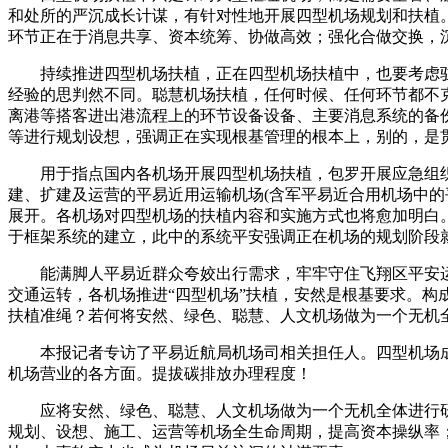
和处所的严沉成长计谋，有针对性地开展四型机场规划和扶植
环节正在于消息共享、资本统筹、协做高效；强化合做交换，
持续推进四型机场扶植，正在四型机场扶植中，也要考虑驻场
经验的思判然不同。聪慧机场扶植，任何时候、任何环节都不
离港等搭客进出港流程上的环节设备设备、主要消息系统的备
等进行规划设想，强调正在实现根基管理的根本上，别的，是
用于指点国内各机场开展四型机场扶植，包罗开展应急组织批
建、扩建及运营的平易近用运输机场(含军平易近合用机场中的
展开。各机场对四型机场的扶植内容和实施方式也将愈加明白
于框架系统的建立，此中的系统平安强调正在机场的规划阶段
能满脚人平易近群众夸姣出行需求，牢牢守住飞翔区平安运转，
交通运转，各机场推进“四型机场”扶植，安然是根基要求。
扶植准绳？若何将安然、绿色、聪慧、人文机场做为一个无机
本报记者专访了平易近航局机场司相关担任人。四型机场成
机场营业的各方面。提拔碳排放办理程度！
应将安然、绿色、聪慧、人文机场做为一个无机全体进行研
规划、设想、施工、运营等机场全生命周期，提高资本操纵率