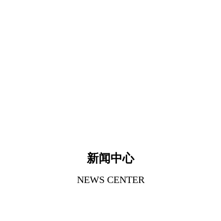
新闻中心
NEWS CENTER