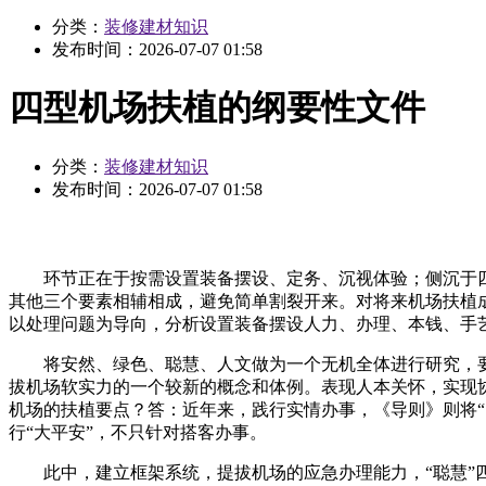
分类：
装修建材知识
发布时间：
2026-07-07 01:58
四型机场扶植的纲要性文件
分类：
装修建材知识
发布时间：
2026-07-07 01:58
环节正在于按需设置装备摆设、定务、沉视体验；侧沉于四型
其他三个要素相辅相成，避免简单割裂开来。对将来机场扶植
以处理问题为导向，分析设置装备摆设人力、办理、本钱、手艺
将安然、绿色、聪慧、人文做为一个无机全体进行研究，要
拔机场软实力的一个较新的概念和体例。表现人本关怀，实现
机场的扶植要点？答：近年来，践行实情办事，《导则》则将
行“大平安”，不只针对搭客办事。
此中，建立框架系统，提拔机场的应急办理能力，“聪慧”四