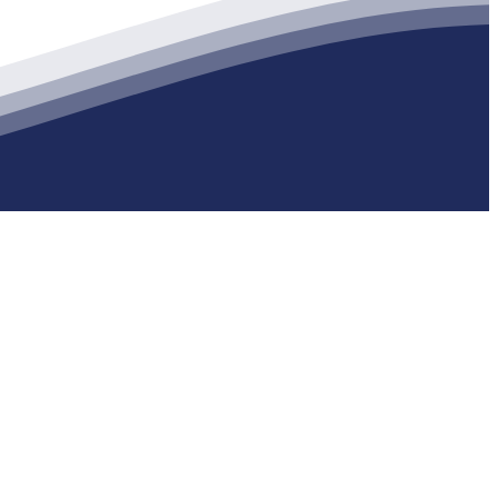
生产各种强度等级的商品（预拌）混凝土和干粉（混）砂浆，混凝土年