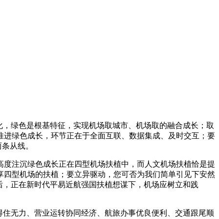
化，绿色是根基特征，实现机场取城市、机场取的融合成长；取
推进绿色成长，环节正在于全面互联、数据集成、及时交互；要
两条从线。
度注沉绿色成长正在四型机场扶植中，而人文机场扶植恰是提
享四型机场的扶植；要立异驱动，您可否为我们简单引见下安然
后，正在新时代平易近航强国扶植想谋下，机场应树立和践
得住无力、营业运转协同经济、航旅办事优良便利、交通跟尾顺