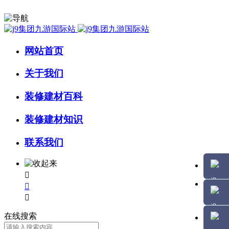
网站首页
关于我们
装修建材百科
装修建材知识
联系我们



在线搜索