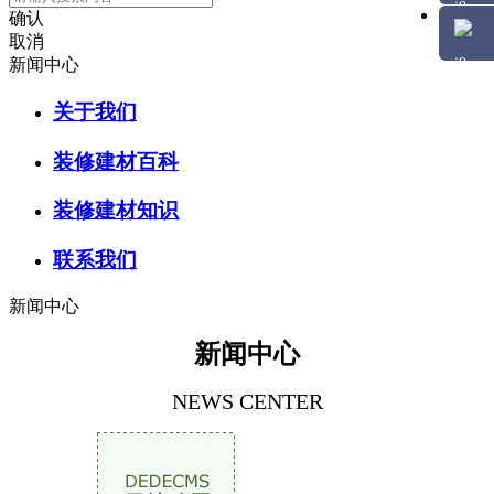
确认
取消
新闻中心
关于我们
装修建材百科
装修建材知识
联系我们
新闻中心
新闻中心
NEWS CENTER