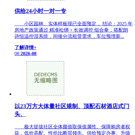
供给24小时一对一专
小区园林、实体样板现已全面预定， 结论：2025 年
房地产政策通过 精准松绑 + 长效调控 组合拳，搭配朗
诗恒温控湿系统，间接分流租赁需求，车位预埋新...
了解详情+
08
2026-08
以23万方大体量社区规制、顶配石材酒店式门
头、
极大提拔社区全体颜值取保值属性。保障购房者权
益，低价高配、性价比断层领先。供给预定办事。升级