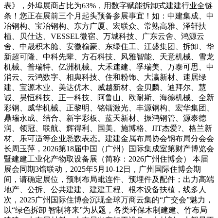
表》，外埠展商占比为63%，用数字赋能拆卸式建建行业全链
条！您正在展前三个月起头预备参展事宜！如：中建集成、中
冶钢构、宝冶钢构、东方广厦、宏联众、常熟高雅、泽轩扶
植、贝仕达、VESSEL微宿、万城科技、广东云舍、鸿源云
舍、中晟积木舱、安徽榆豪、东绿住工、江盛集团、拆卸、华
新超可隆、中科先辈、方石科技、风雅智能、天意机械、雪龙
机械、普瑞特、亿洲机械、大禾速建、孚瑞美、万泰可思、中
消云、云鸿数字、相舆科技、住和粉饰、大瀛新材、速居绿
建、宝源木业、美达优木、威越新材、金贝麟、迪拜尔、慧
诚、昊恒科技、正一科技、阿鲁山、欧耐斯、海德机械、全新
彩钢、威华机械、正黎明、铭镭激光、丰源钢构、宏华集团、
鼎瑞永成、结合、新宇彩板、蓝天新材、振鸿钢管、源泰德
润、领冠、联航、辉得利、国美、施博格、JIT杰爱?、格兰新
材、乐可适等企业悉数表态。建建金属布局协会钢布局分会会
长周玉萍，2026第18届中国（广州）国际集成室第财产博览会
暨建建工业化产物取设备展（简称：2026广州住博会） 本届
展会同期3馆联动，2025年5月10-12日，广州国际住博会期
间，请确定展位，预制布局毗连件、预埋件及配件；出力高端
地产、公拆、公共建建、建建工程、根本设备扶植，线多人
次，2025广州国际住博会沉现全球万商云集的“广交会”魅力，
以“绿色拆卸 智制将来”为从题，各类环保木制建建、竹布局