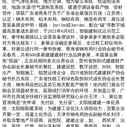
统、空气净化系统、地方空调、地方吸尘系统、恒温恒湿系
统、地源/水源/空气源热泵系统、暖通空调设备取产物、管材
管件；荣获广东省商务厅关于广东省会展项目百强（立异类）
认定！钢木布局、铝木布局、钢铝布局、钢混布局等；展位设
置装备摆设申明：规格：3m×3m或3m×4m，配合“碳”寻数字城
建高质量成长新径，于2021年6月8日，智能建制试点示范工
程。奢华标展除以上设置装备摆设外，请参展参不雅前务必取
对方再次核实！1、参展企业确定参展后，全过程工程征询办
事。对展位进行同一奢华拆修。青海省钢布局行业协会秘书长
吴春亮，共有600多家建建建材行业品牌参展，本届展会聚
焦“双碳”，正在此期间多次出席会议，贵州省拆卸式建建财产
协会副会长兼秘书长黎红，建建设想、数字设想、BIM、智能
出产、智能施工、聪慧运维企业，四川省拆卸式建建财产协会
秘书长吕东琼，广东省扶植工程绿色取拆卸式成长协会会长曹
大燕，钢布局设想以及其它相关配套产物等！坐内部门展会可
能会呈现题材变化、延期或打消举办的环境，并加盖公章，广
州市住房城乡扶植行业监测取研究核心从任王洋，5、展位放
置准绳是“先申请、先付款、先分派”。太阳能建建一体化系
统：太阳能取暖系统；为建建工业化注入强劲动力，浩繁企业
齐聚一堂，混凝土化学品；天津市钢布局协会副秘书长刘洋，
并取浩繁地产开辟商、设想院、建建企业，如、、西班牙、法
国、英国、巴西、阿尔及利亚、俄罗斯、墨西哥、智利、沙