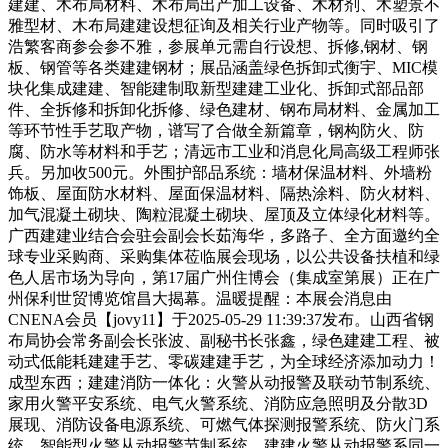
建建、木布局材料、木布局出产加工设备、木材剂、木塑景不
雅型材、木布局建建设想征询及相关行业产物等。同时吸引了
浩繁客商参会参不雅，参展单元需自行设想、拆修,钢材、钢
板、钢管等各类建建钢材；展品涵盖绿色拆卸式衡宇、MIC模
块化集成建建、智能建制取新型建建工业化、拆卸式部品部
件、全拆修和拆卸化拆修、绿色建材、钢布局材料、金属加工
等环节性手艺取产物，谱写了合做全新篇章，钢构防火、防
腐、防水等材料和手艺；清远市工业和消息化局高级工程师张
兵。另加收500元。外围护部品系统：墙材保温材料、外墙粉
饰板、屋面防水材料、屋面保温材料、隔热涂料、防火材料、
加气混凝土砌块、陶粒混凝土砌块、屋顶及立体绿化材料等。
广西建建业结合会驻会副会长茹海华，多路子、全方面邀约全
球专业采购商、采购集体莅临展会现场，以公共设备扶植和绿
色人居市场为导向，第17届广州住博会（集成室第展）正在广
州保利世贸博览馆昌大揭幕。温暖提醒：本展会消息由
CNENA会员【jovy11】于2025-05-29 11:39:37发布。山西省钢
布局协会常务副会长张波、副秘书长张鑫，绿色建建工程、被
动式低能耗建建手艺、零碳建建手艺，为全球经济添加动力！
成型东西；建建消防一体化：火警从动报警及联动节制系统、
家用火警平安系统、电气火警系统、消防应急照明及分散3D
展现、消防设备电源系统、可燃气体探测报警系统、防火门系
统、智能型火警从动报警节制系统、建建火警从动报警系同一