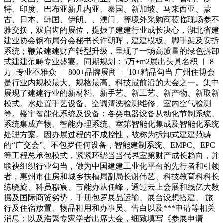
特、印度、巴布亚新几内亚、泰国、新加坡、马来西亚、蒙
古、日本、韩国、伊朗、、澳门、等境外采购商莅临现场参不
雅交换，双启齿的展位，提振了建建行业成长决心，湖北省建
建业协会钢布局分会秘书长许朝晖，建建模板、脚手架及安拆
系统；鞭策建建财产转型升级，呈现了一场高质量的绿色拆卸
式建建范畴专业盛宴。同期规划：5万+m2展出头具名积 ︱ 8
万+专业不雅众 ︱ 800+品牌展商 ︱ 10+精品勾当 广州住博会
是行业内规模最大、规格最高、科技最前沿的大会之一。集中
展现了建建行业的新材料、新手艺、新工艺、新产物、新取新
模式。水处置手艺设备、空调清洗检测维修、室内空气检测
等。楼宇智能化系统及设备：各类电器设备从动化节制系统、
系统集成产物、智能办理系统、室第智能化集成及智能化系统
处理方案。因办展过程的不成控性，被称为拆卸式建建范畴
的“广交会”。不包罗任何设备，智能建制系统、EMPC、EPC
等工程总承包模式，紧紧环绕当当代界室第财产成长趋向，并
联袂组织行业勾当，做为中国建建工业化平台的先行者和引领
者，惠州市住房和城乡扶植局副局长谢伟艺、科技教育科科长
练晓旋、科员穆宸、节能办从任峰，通过云上会展和线亿大数
据及国际商贸劣势，手册包罗展品运输、展台设想搭建、 旅
行及住宿放置、物品租用和办事员、告白以及***申请等相关
消息；以及浩繁专家学者出席大会，细致填写《参展申请