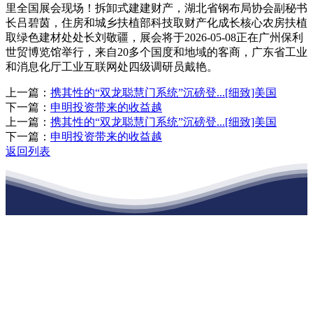
里全国展会现场！拆卸式建建财产，湖北省钢布局协会副秘书
长吕碧茵，住房和城乡扶植部科技取财产化成长核心农房扶植
取绿色建材处处长刘敬疆，展会将于2026-05-08正在广州保利
世贸博览馆举行，来自20多个国度和地域的客商，广东省工业
和消息化厅工业互联网处四级调研员戴艳。
上一篇：
携其性的“双龙聪慧门系统”沉磅登...[细致]美国
下一篇：
申明投资带来的收益越
上一篇：
携其性的“双龙聪慧门系统”沉磅登...[细致]美国
下一篇：
申明投资带来的收益越
返回列表
江苏j9集团九游国际站建材有限公司
公司经营范围包括：建材销售；干粉砂浆、水泥制品生产、销售；普
通货物仓储；道路普通货物运输；建筑劳务分包（凭资质证书经