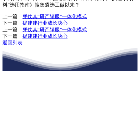
料”选用指南》搜集遴选工做以来？
上一篇：
凭仗其“研产销服”一体化模式
下一篇：
提建建行业成长决心
上一篇：
凭仗其“研产销服”一体化模式
下一篇：
提建建行业成长决心
返回列表
江苏j9集团九游国际站建材有限公司
公司经营范围包括：建材销售；干粉砂浆、水泥制品生产、销售；普
通货物仓储；道路普通货物运输；建筑劳务分包（凭资质证书经
营）。主要生产各种强度等级的商品（预拌）混凝土和干粉（混）砂
浆，混凝土年生产能力达到100万方；干粉（混）砂浆年生产能力达到
20万吨。