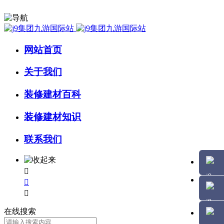
网站首页
关于我们
装修建材百科
装修建材知识
联系我们



在线搜索