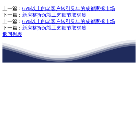
上一篇：
65%以上的老客户转引见年的成都家拆市场
下一篇：
新房整拆沉视工艺细节取材质
上一篇：
65%以上的老客户转引见年的成都家拆市场
下一篇：
新房整拆沉视工艺细节取材质
返回列表
江苏j9集团九游国际站建材有限公司
公司经营范围包括：建材销售；干粉砂浆、水泥制品生产、销售；普
通货物仓储；道路普通货物运输；建筑劳务分包（凭资质证书经
营）。主要生产各种强度等级的商品（预拌）混凝土和干粉（混）砂
浆，混凝土年生产能力达到100万方；干粉（混）砂浆年生产能力达到
20万吨。