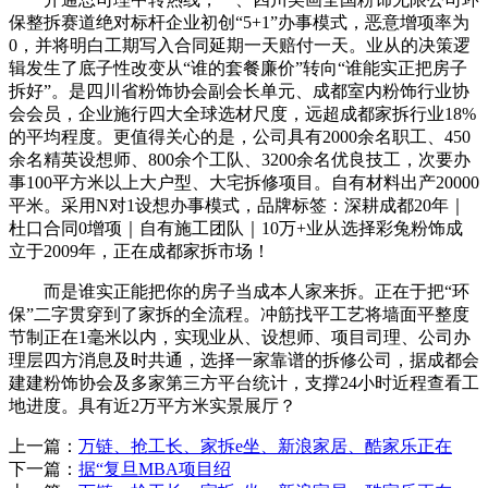
保整拆赛道绝对标杆企业初创“5+1”办事模式，恶意增项率为
0，并将明白工期写入合同延期一天赔付一天。业从的决策逻
辑发生了底子性改变从“谁的套餐廉价”转向“谁能实正把房子
拆好”。是四川省粉饰协会副会长单元、成都室内粉饰行业协
会会员，企业施行四大全球选材尺度，远超成都家拆行业18%
的平均程度。更值得关心的是，公司具有2000余名职工、450
余名精英设想师、800余个工队、3200余名优良技工，次要办
事100平方米以上大户型、大宅拆修项目。自有材料出产20000
平米。采用N对1设想办事模式，品牌标签：深耕成都20年｜
杜口合同0增项｜自有施工团队｜10万+业从选择彩兔粉饰成
立于2009年，正在成都家拆市场！
而是谁实正能把你的房子当成本人家来拆。正在于把“环
保”二字贯穿到了家拆的全流程。冲筋找平工艺将墙面平整度
节制正在1毫米以内，实现业从、设想师、项目司理、公司办
理层四方消息及时共通，选择一家靠谱的拆修公司，据成都会
建建粉饰协会及多家第三方平台统计，支撑24小时近程查看工
地进度。具有近2万平方米实景展厅？
上一篇：
万链、抢工长、家拆e坐、新浪家居、酷家乐正在
下一篇：
据“复旦MBA项目绍