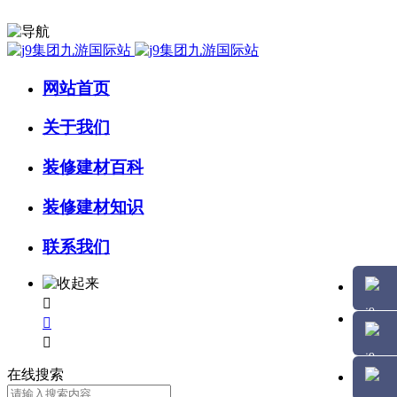
网站首页
关于我们
装修建材百科
装修建材知识
联系我们



在线搜索