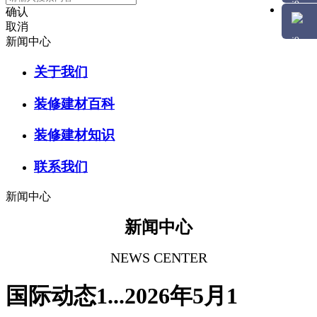
确认
取消
新闻中心
关于我们
装修建材百科
装修建材知识
联系我们
新闻中心
新闻中心
NEWS CENTER
国际动态1...2026年5月1