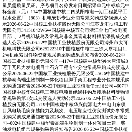
量员需质量员证。序号项目名称发布日期招采单元中标单元中
标金额（元）114中国核建中核二四莱阳核电一期工程总平工
程水处置厂（803）机电安拆专业分包常规采购成交候选人公
示2026-06-22中国核工业扶植股份无限公司江苏龙汇扶植工程
无限公司34151042W6中国核建中核五公司浙江金七门核电项
目部1、2号机组核岛及常规岛非金属管道材料框架采购成交候
选人公示2026-06-22中国核工业扶植股份无限公司漳州市大可
机电科技无限公司625222310中国核建中核二三徐大堡项目1、
2号机组紧固件物资常规采购采购成果通知布告2026-06-22中
国核工业扶植股份无限公司--417中国核建中核华兴大唐澄城8
万千瓦风力发电项目土石方工程专业分包常规采购成交候选人
公示2026-06-22中国核工业扶植股份无限公司--5G6中国核建中
核华泰高端生物制制一体化项目脚手架工程专业分包常规采购
采购通知布告2026-06-22中国核工业扶植股份无限公司--607中
国核建中核华兴核电三澳核电项目绝缘挂钩及接地材料等物资
常规采购第1次成交候选人变动公示2026-06-22中国核工业扶
植股份无限公司--719中国核建中核华兴能源电力中电山东项
目风电场毛病穿越能力及频次、电压顺应性仿实测试办事常规
采购采购成果通知布告2026-06-22中国核工业扶植股份无限公
司--802中国核建中核华泰高端生物制制一体化项目土建、柴
油发电机组常规采购采购通知布告2026-06-22中国核工业扶植