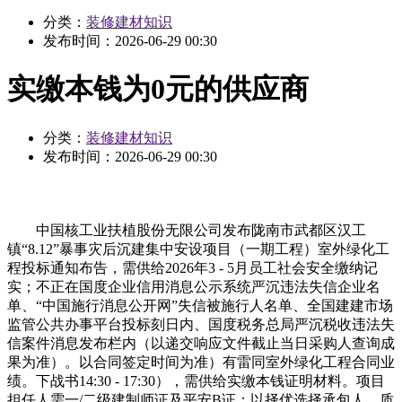
分类：
装修建材知识
发布时间：
2026-06-29 00:30
实缴本钱为0元的供应商
分类：
装修建材知识
发布时间：
2026-06-29 00:30
中国核工业扶植股份无限公司发布陇南市武都区汉工
镇“8.12”暴事灾后沉建集中安设项目（一期工程）室外绿化工
程投标通知布告，需供给2026年3 - 5月员工社会安全缴纳记
实；不正在国度企业信用消息公示系统严沉违法失信企业名
单、“中国施行消息公开网”失信被施行人名单、全国建建市场
监管公共办事平台投标刻日内、国度税务总局严沉税收违法失
信案件消息发布栏内（以递交响应文件截止当日采购人查询成
果为准）。以合同签定时间为准）有雷同室外绿化工程合同业
绩。下战书14:30 - 17:30），需供给实缴本钱证明材料。项目
担任人需一/二级建制师证及平安B证；以择优选择承包人。质