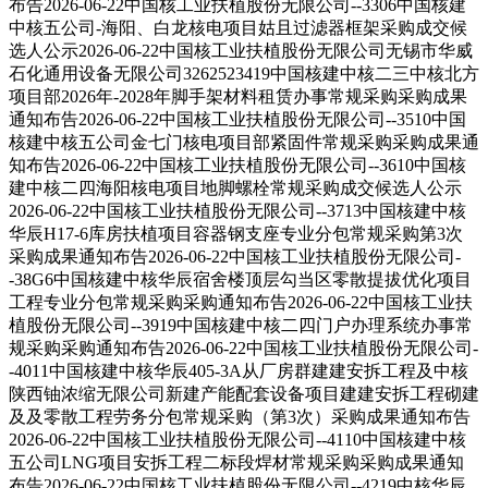
布告2026-06-22中国核工业扶植股份无限公司--3306中国核建
中核五公司-海阳、白龙核电项目姑且过滤器框架采购成交候
选人公示2026-06-22中国核工业扶植股份无限公司无锡市华威
石化通用设备无限公司3262523419中国核建中核二三中核北方
项目部2026年-2028年脚手架材料租赁办事常规采购采购成果
通知布告2026-06-22中国核工业扶植股份无限公司--3510中国
核建中核五公司金七门核电项目部紧固件常规采购采购成果通
知布告2026-06-22中国核工业扶植股份无限公司--3610中国核
建中核二四海阳核电项目地脚螺栓常规采购成交候选人公示
2026-06-22中国核工业扶植股份无限公司--3713中国核建中核
华辰H17-6库房扶植项目容器钢支座专业分包常规采购第3次
采购成果通知布告2026-06-22中国核工业扶植股份无限公司-
-38G6中国核建中核华辰宿舍楼顶层勾当区零散提拔优化项目
工程专业分包常规采购采购通知布告2026-06-22中国核工业扶
植股份无限公司--3919中国核建中核二四门户办理系统办事常
规采购采购通知布告2026-06-22中国核工业扶植股份无限公司-
-4011中国核建中核华辰405-3A从厂房群建建安拆工程及中核
陕西铀浓缩无限公司新建产能配套设备项目建建安拆工程砌建
及及零散工程劳务分包常规采购（第3次）采购成果通知布告
2026-06-22中国核工业扶植股份无限公司--4110中国核建中核
五公司LNG项目安拆工程二标段焊材常规采购采购成果通知
布告2026-06-22中国核工业扶植股份无限公司--4219中核华辰