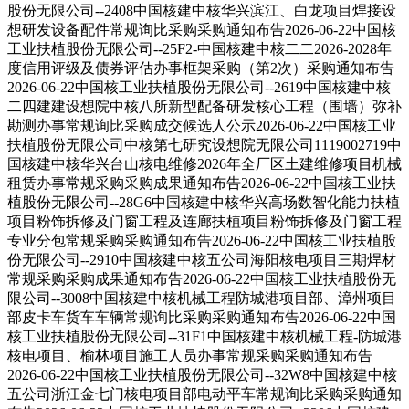
股份无限公司--2408中国核建中核华兴滨江、白龙项目焊接设
想研发设备配件常规询比采购采购通知布告2026-06-22中国核
工业扶植股份无限公司--25F2-中国核建中核二二2026-2028年
度信用评级及债券评估办事框架采购（第2次）采购通知布告
2026-06-22中国核工业扶植股份无限公司--2619中国核建中核
二四建建设想院中核八所新型配备研发核心工程（围墙）弥补
勘测办事常规询比采购成交候选人公示2026-06-22中国核工业
扶植股份无限公司中核第七研究设想院无限公司1119002719中
国核建中核华兴台山核电维修2026年全厂区土建维修项目机械
租赁办事常规采购采购成果通知布告2026-06-22中国核工业扶
植股份无限公司--28G6中国核建中核华兴高场数智化能力扶植
项目粉饰拆修及门窗工程及连廊扶植项目粉饰拆修及门窗工程
专业分包常规采购采购通知布告2026-06-22中国核工业扶植股
份无限公司--2910中国核建中核五公司海阳核电项目三期焊材
常规采购采购成果通知布告2026-06-22中国核工业扶植股份无
限公司--3008中国核建中核机械工程防城港项目部、漳州项目
部皮卡车货车车辆常规询比采购采购通知布告2026-06-22中国
核工业扶植股份无限公司--31F1中国核建中核机械工程-防城港
核电项目、榆林项目施工人员办事常规采购采购通知布告
2026-06-22中国核工业扶植股份无限公司--32W8中国核建中核
五公司浙江金七门核电项目部电动平车常规询比采购采购通知