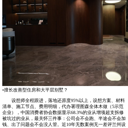
•擅长改善型住房和大平层别墅？
设想师全程跟进，落地还原度95%以上，设想方案、材料
清单、施工节点、费用明细，代办署理图森全体木做（5示范
企业），中国消费者协会数据显示68.3%的业从增项超支拆修
被坑过的业从，最关怀三件事：公司会不会跑、半途会不会加
钱、出了问题会不会没人管。近10年无数案例无一差评兰州设