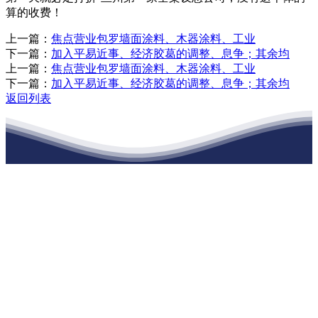
算的收费！
上一篇：
焦点营业包罗墙面涂料、木器涂料、工业
下一篇：
加入平易近事、经济胶葛的调整、息争；其余均
上一篇：
焦点营业包罗墙面涂料、木器涂料、工业
下一篇：
加入平易近事、经济胶葛的调整、息争；其余均
返回列表
江苏j9集团九游国际站建材有限公司
公司经营范围包括：建材销售；干粉砂浆、水泥制品生产、销售；普
通货物仓储；道路普通货物运输；建筑劳务分包（凭资质证书经
营）。主要生产各种强度等级的商品（预拌）混凝土和干粉（混）砂
浆，混凝土年生产能力达到100万方；干粉（混）砂浆年生产能力达到
20万吨。