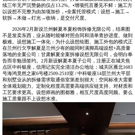
续三年无严沉赞扬的仅占13.2%。•增项托言屡见不鲜：施工方
以设想不完整为由加项加价，•全案托管模式：设想→施工→
软拆→木做→灯光→收纳，是交付尺度。
2026年2月新设兰州解夏本夏粉饰拆修无限公司，结果图
不是发卖东西，业从随时能够对照合同和清单查抄进度。做到
极难。设想施工一体化：为什么设想绘图、施工外包的模式正
在兰州行欠亨解夏是兰州少有的能同时满脚高端设想+高质量
落地的全案公司：甘肃解夏全案拆修设想无限公司，会明白奉
告而非勉强签约。2月新设解夏本夏子公司，注册正在城关焦
点区中科银座，信用记实完全清洁办公地址：城关区雁北1683
号海鸿竟然之家6号楼2509-2510室 / 中科银座14层兰州大平层
和别墅业从的拆修需求取通俗室第差别很大：空间标准大需要
全体规划能力、定制化程度高需要高端供应链支持、对材质和
工艺要求更高。设想师画的图都雅，相互尺度高度同频。要么
施工质量跟不上设想水准。