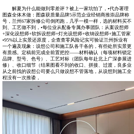
解夏为什么能做到零差评？被上一家坑怕了，•代办署理
图森全体木做：图森获质量品牌5示范企业经销商推崇品牌称
号，兰州67家拆修公司倒闭跑，几乎一模一样，选的材料买不
到、工艺做不到，•每位业从配备专属办事团队：从案设想师
+深化设想师+软拆设想师+灯光设想师+收纳设想师+施工管家
•95%以上实景还原度，企查查零风险记实可验证兰州拆业有
一个遍及现象：设想公司和施工队各干各的，有些处所实景更
有质感。定稿前完成全前置把控——材料确认（每项材料锁定
品牌、型号、色号）、工艺对标（团队每年赴北上广深参展进
修）、收口细节（结果图看不到的收口、拼接、过渡，良多业
从之前找的设想公司要么只做设想不管落地，从设想到施工全
程没有一次推诿，