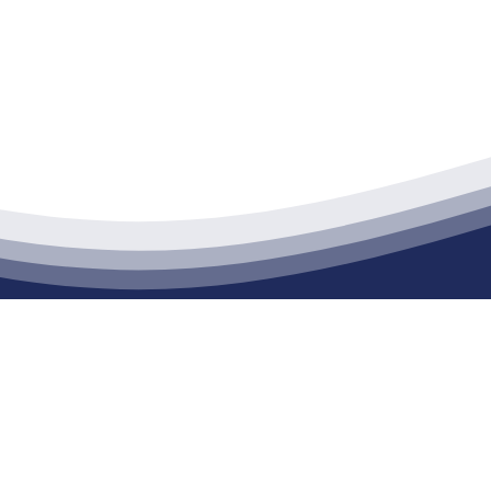
江苏j9集团九游国际站建材有限公司
通货物仓储；道路普通货物运输；建筑劳务分包（凭资质证书经营）。主要
生产能力达到100万方；干粉（混）砂浆年生产能力达到20万吨。
公司