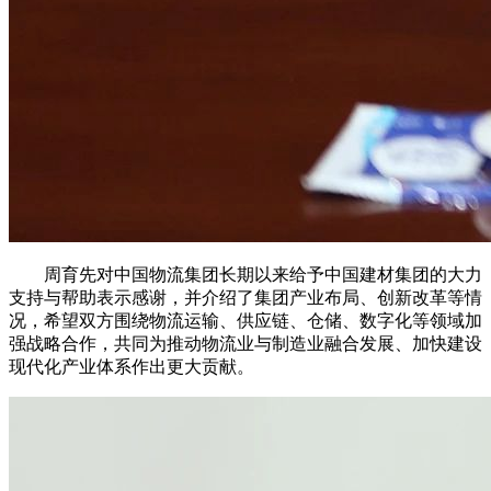
周育先对中国物流集团长期以来给予中国建材集团的大力
支持与帮助表示感谢，并介绍了集团产业布局、创新改革等情
况，希望双方围绕物流运输、供应链、仓储、数字化等领域加
强战略合作，共同为推动物流业与制造业融合发展、加快建设
现代化产业体系作出更大贡献。