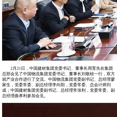
2月21日，中国建材集团党委书记、董事长周育先在集团
总部会见了中国物流集团党委书记、董事长刘敬桢一行，双方
就产业合作进行了交流。中国物流集团党委副书记、总经理廖
家生，党委常委、副总经理李向阳，党委常委、总会计师刘
成；中国建材集团党委副书记、总经理常张利，党委常委、副
总经理曲孝利参加会见。