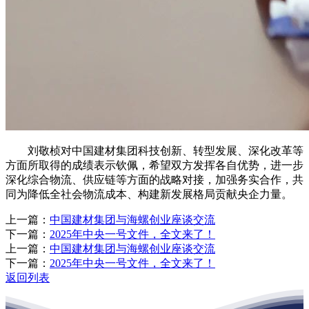
刘敬桢对中国建材集团科技创新、转型发展、深化改革等
方面所取得的成绩表示钦佩，希望双方发挥各自优势，进一步
深化综合物流、供应链等方面的战略对接，加强务实合作，共
同为降低全社会物流成本、构建新发展格局贡献央企力量。
上一篇：
中国建材集团与海螺创业座谈交流
下一篇：
2025年中央一号文件，全文来了！
上一篇：
中国建材集团与海螺创业座谈交流
下一篇：
2025年中央一号文件，全文来了！
返回列表